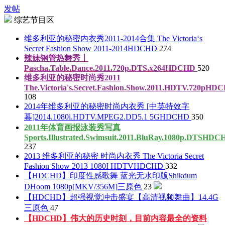
发帖
综艺节目区
维多利亚的秘密内衣秀2011-2014合集 The Victoria‘s
Secret Fashion Show 2011-2014
HDCHD
274
辣妹钢管热舞秀丨
Pascha.Table.Dance.2011.720p.DTS.x264
HDCHD
520
维多利亚的秘密时尚秀2011
The.Victoria's.Secret.Fashion.Show.2011.HDTV.720p
HDC
108
2014年维多利亚的秘密时尚内衣秀 [中英特效字
幕]2014.1080i.HDTV.MPEG2.DD5.1 5G
HDCHD
350
2011年体育画报泳装秀写真
Sports.Illustrated.Swimsuit.2011.BluRay.1080p.DTS
HDC
237
2013 维多利亚的秘密 时尚内衣秀 The Victoria Secret
Fashion Show 2013 1080I HDTV
HDCHD
332
【HDCHD】印度性感歌舞 蓝光无水印版Shikdum
DHoom 1080p[MKV/356M]
三原色
23
【HDCHD】超强视觉冲击盛宴【高清视频舞曲】14.4G
三原色
47
【HDCHD】伟大的历史时刻，目前内容最全的资料