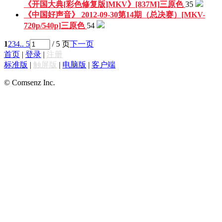
《开国大典[彩色修复版]MKV》[837M]
三原色
35
《中国好声音》 2012-09-30第14期（总决赛）[MKV-
720p/540p]
三原色
54
1
2
3
4
.. 5
/ 5 页
下一页
首页
|
登录
|
注册
标准版
|
触屏版
|
电脑版
|
客户端
© Comsenz Inc.