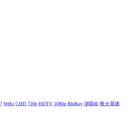
7
WiKi
CHD
720p
HDTV
1080p
BluRay
演唱会
救火英雄