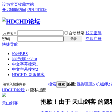
设为首页
收藏本站
开启辅助访问
切换到宽版
找回密码
自动登录
密码
立即注册
登录
快捷导航
论坛
BBS
排行榜
Ranklist
中文字幕搜索1
中文字幕搜索2
HDCHD_新浪博客
搜索
热搜:
谍影重重5
机械师2
搜索
HDCHD论坛
›
›
隐私提醒
抱歉！由于 天山剑客 的
天山剑客